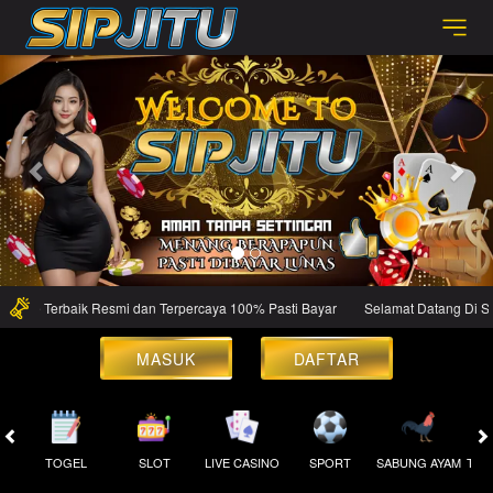
Previous
Nex
ine Terbaik Resmi dan Terpercaya 100% Pasti Bayar
Selamat Datang Di Situs J
MASUK
DAFTAR
TOGEL
SLOT
LIVE CASINO
SPORT
SABUNG AYAM
TEM