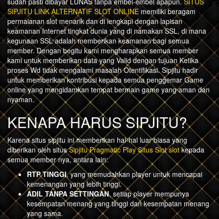
sudah pasti dibayar LUNAS tanpa embel-embel apapun.
SITUS
SIPJITU LINK ALTERNATIF SLOT ONLINE
memiliki beragam
permaianan slot menarik dan di lengkapi dengan lapisan
keamanan Internet tingkat dunia yang di namakan SSL, di mana
kegunaan SSL adalah memberikan keamanan bagi semua
member. Dengan begitu kami mengharapkan semua member
kami untuk memberikan data yang Valid dengan tujuan Ketika
proses Wd tidak mengalami masalah Otentifikasi. Sipjitu hadir
untuk memberikan kontribusi kepada semua penggemar Game
online yang mengidamkan tempat bermain game yang aman dan
nyaman.
KENAPA HARUS SIPJITU?
Karena situs sipjitu ini memberikan hal-hal luar biasa yang
diberikan oleh situs
Sipjitu Pragmatic Play Situs Slot slot
kepada
semua member nya, antara lain:
RTP TINGGI
, yang memudahkan player untuk mencapai
kemenangan yang lebih tinggi.
ADIL TANPA SETTINGAN
, setiap player mempunya
kesempatan menang yang tinggi dan kesempatan menang
yang sama.