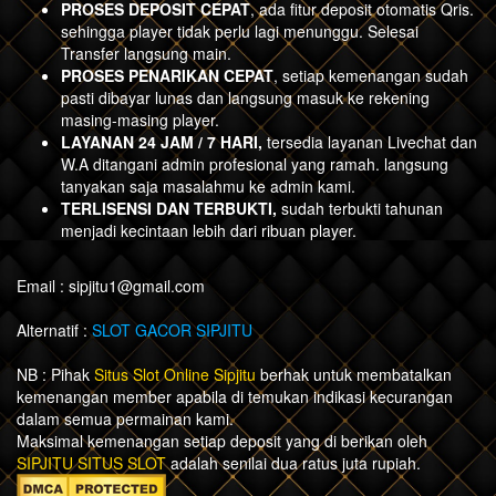
PROSES DEPOSIT CEPAT
, ada fitur deposit otomatis Qris.
sehingga player tidak perlu lagi menunggu. Selesai
Transfer langsung main.
PROSES PENARIKAN CEPAT
, setiap kemenangan sudah
pasti dibayar lunas dan langsung masuk ke rekening
masing-masing player.
LAYANAN 24 JAM / 7 HARI,
tersedia layanan Livechat dan
W.A ditangani admin profesional yang ramah. langsung
tanyakan saja masalahmu ke admin kami.
TERLISENSI DAN TERBUKTI,
sudah terbukti tahunan
menjadi kecintaan lebih dari ribuan player.
Email :
sipjitu1@gmail.com
Alternatif :
SLOT GACOR SIPJITU
NB : Pihak
Situs Slot Online Sipjitu
berhak untuk membatalkan
kemenangan member apabila di temukan indikasi kecurangan
dalam semua permainan kami.
Maksimal kemenangan setiap deposit yang di berikan oleh
SIPJITU SITUS SLOT
adalah senilai dua ratus juta rupiah.