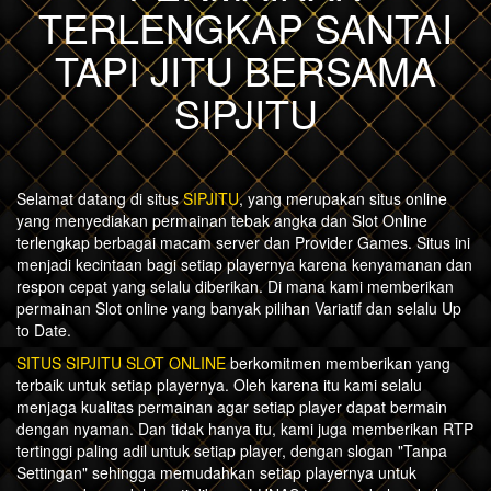
TERLENGKAP SANTAI
TAPI JITU BERSAMA
SIPJITU
Selamat datang di situs
SIPJITU
, yang merupakan situs online
yang menyediakan permainan tebak angka dan Slot Online
terlengkap berbagai macam server dan Provider Games. Situs ini
menjadi kecintaan bagi setiap playernya karena kenyamanan dan
respon cepat yang selalu diberikan. Di mana kami memberikan
permainan Slot online yang banyak pilihan Variatif dan selalu Up
to Date.
SITUS SIPJITU SLOT ONLINE
berkomitmen memberikan yang
terbaik untuk setiap playernya. Oleh karena itu kami selalu
menjaga kualitas permainan agar setiap player dapat bermain
dengan nyaman. Dan tidak hanya itu, kami juga memberikan RTP
tertinggi paling adil untuk setiap player, dengan slogan "Tanpa
Settingan" sehingga memudahkan setiap playernya untuk