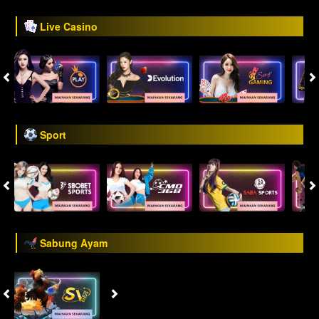
Live Casino
Sport
Sabung Ayam