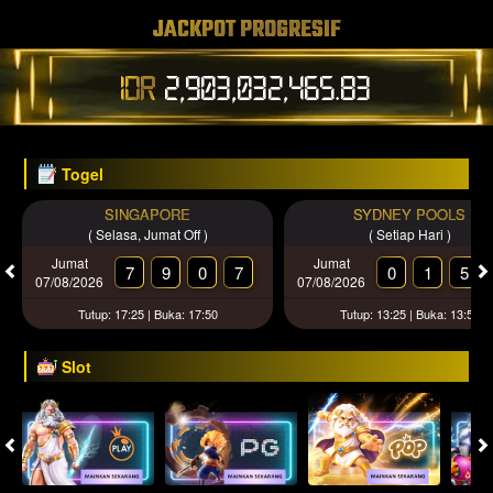
JACKPOT PROGRESIF
IDR
2,903,032,475.48
Togel
SINGAPORE
SYDNEY POOLS
( Selasa, Jumat Off )
( Setiap Hari )
Jumat
Jumat
7
9
0
7
0
1
5
07/08/2026
07/08/2026
Tutup: 17:25 | Buka: 17:50
Tutup: 13:25 | Buka: 13:55
Slot