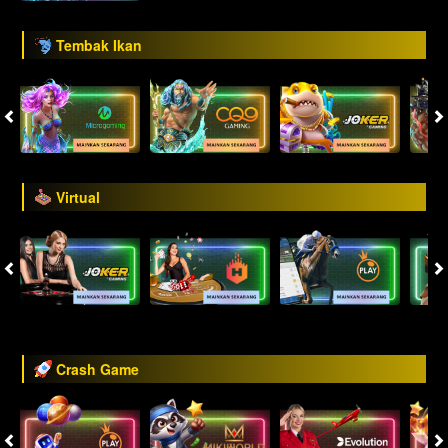
Tembak Ikan
Virtual
Crash Game